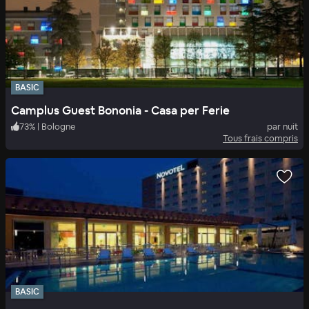
BASIC
Camplus Guest Bononia - Casa per Ferie
73
%
|
Bologne
par nuit
Tous frais compris
BASIC