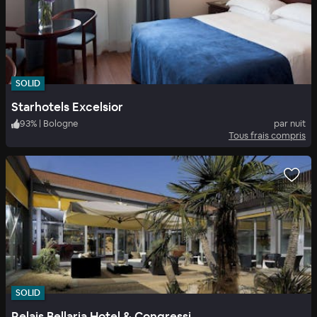
SOLID
Starhotels Excelsior
93
%
|
Bologne
par nuit
Tous frais compris
SOLID
Relais Bellaria Hotel & Congressi