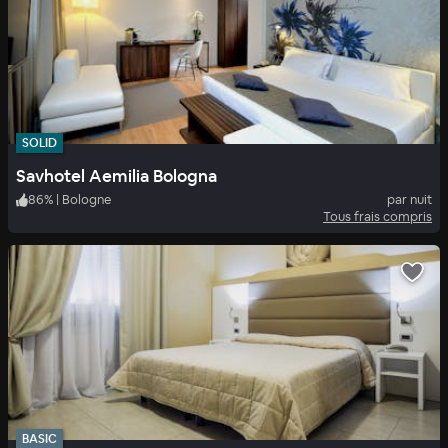
SOLID
Savhotel Aemilia Bologna
86
%
|
Bologne
par nuit
Tous frais compris
BASIC