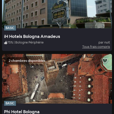
BASIC
iH Hotels Bologna Amadeus
75
%
|
Bologne Périphérie
par nuit
Tous frais compris
2 chambres disponibles
BASIC
Phi Hotel Bologna