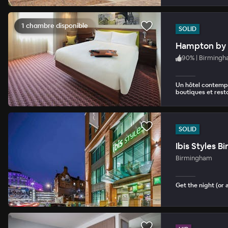
1 chambre disponible
SOLID
Hampton by 
90
%
|
Birmingh
Un hôtel contemp
boutiques et rest
SOLID
Ibis Styles 
Birmingham
Get the night (or 