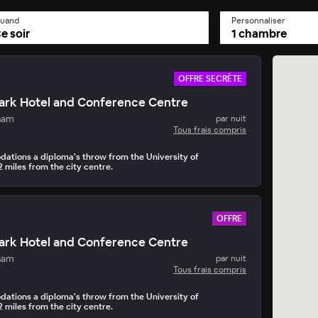
uand
Personnaliser
e soir
1 chambre
OFFRE SECRÈTE
ark Hotel and Conference Centre
Secrète du Jour
ham
par nuit
par jour • 15 mins pour réserver
Tous frais compris
tions a diploma's throw from the University of
 miles from the city centre.
OFFRE
ark Hotel and Conference Centre
ham
par nuit
Tous frais compris
tions a diploma's throw from the University of
 miles from the city centre.