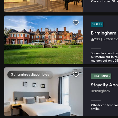
Pile sur Broad St,
SOLID
20
%
|
Sutton Co
Suivez la vraie tr
ou même sur la te
maison est un dél
3 chambres disponibles
CHARMING
Staycity Apa
Birmingham
Whatever time you
smile.