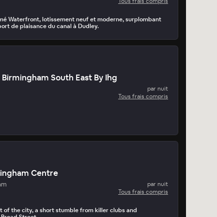
Tous frais compris
mé Waterfront, lotissement neuf et moderne, surplombant
ort de plaisance du canal à Dudley.
 Birmingham South East By Ihg
par nuit
Tous frais compris
mingham Centre
am
par nuit
Tous frais compris
 of the city, a short stumble from killer clubs and