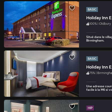
BASIC
Holiday Inn 
100
%
|
Oldbury
Situé dans le vill
Birmingham.
BASIC
Holiday Inn 
75
%
|
Birmingh
Une adresse couru
facile à la M6 si 
HIP