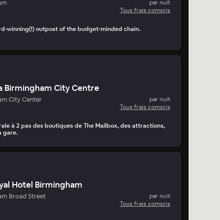
am
par nuit
Tous frais compris
ard-winning(!) outpost of the budget-minded chain.
a Birmingham City Centre
am City Center
par nuit
Tous frais compris
ale à 2 pas des boutiques de The Mailbox, des attractions,
a gare.
yal Hotel Birmingham
am Broad Street
par nuit
Tous frais compris