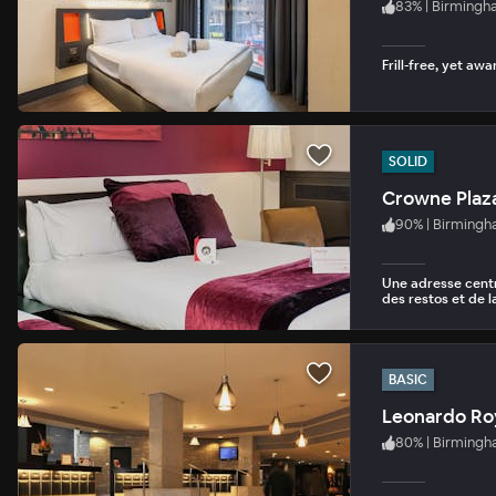
83
%
|
Birmingh
Frill-free, yet aw
SOLID
Crowne Plaz
90
%
|
Birmingh
Une adresse centr
des restos et de l
BASIC
Leonardo Ro
80
%
|
Birmingh