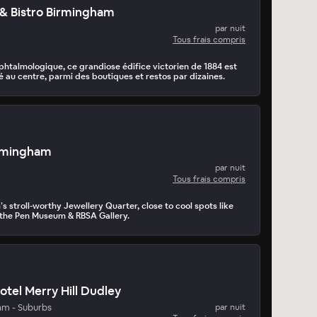
 & Bistro Birmingham
par nuit
Tous frais compris
ophtalmologique, ce grandiose édifice victorien de 1884 est
é au centre, parmi des boutiques et restos par dizaines.
rmingham
par nuit
Tous frais compris
s stroll-worthy Jewellery Quarter, close to cool spots like
, the Pen Museum & RBSA Gallery.
tel Merry Hill Dudley
am - Suburbs
par nuit