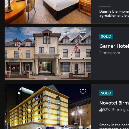
Dans le bien-nom
agréablement le p
SOLID
Garner Hotel
Birmingham
SOLID
Novotel Bir
92
%
|
Birmingh
Smack in the heart