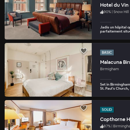
Hotel du Vin
90
%
|
Snow Hill
Jadis un hôpital 
parfaitement situ
BASIC
Malacuna Bi
Birmigham
Set in Birmingham’
St. Paul’s Church
SOLID
Copthorne Ho
87
%
|
Birmingh