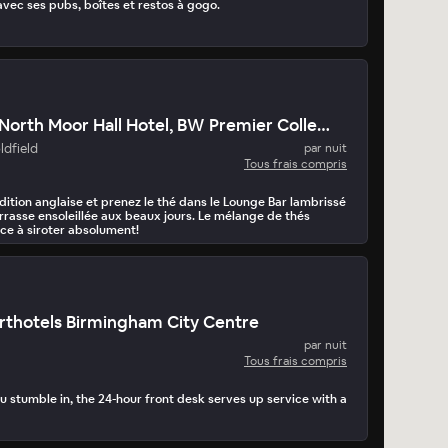
 avec ses pubs, boîtes et restos à gogo.
Birmingham North Moor Hall Hotel, BW Premier Collection
ldfield
par nuit
Tous frais compris
adition anglaise et prenez le thé dans le Lounge Bar lambrissé
rrasse ensoleillée aux beaux jours. Le mélange de thés
ice à siroter absolument!
rthotels Birmingham City Centre
par nuit
Tous frais compris
 stumble in, the 24-hour front desk serves up service with a