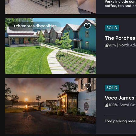
Perks include com
coffee, tea and c
3 chambres disponibles
SOLID
The Porches
90
%
|
North A
SOLID
Voco James 
100
%
|
West Co
Free parking mean