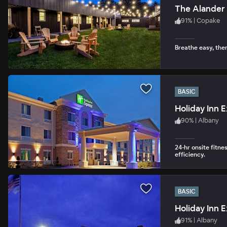
The Alander
91
%
|
Copake
Breathe easy, the
BASIC
Holiday Inn 
90
%
|
Albany
24-hr onsite fitne
efficiency.
BASIC
Holiday Inn 
91
%
|
Albany