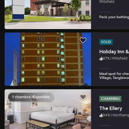
Pittsfield
Pack your bathing 
SOLID
Holiday Inn &
87
%
|
Pittsfield
Ideal spot for c
Village, Tanglewo
1 chambre disponible
CHARMING
The Ellery
94
%
|
Northam