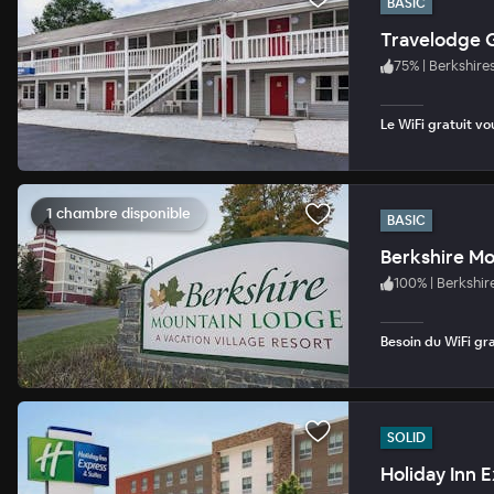
BASIC
Travelodge G
75
%
|
Berkshire
Le WiFi gratuit v
1 chambre disponible
BASIC
Berkshire M
100
%
|
Berkshir
Besoin du WiFi gra
SOLID
Holiday Inn E