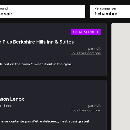
uand
Personnaliser
e soir
1 chambre
OFFRE SECRÈTE
Plus Berkshire Hills Inn & Suites
Secrète du Jour
s
par nuit
par jour • 15 mins pour réserver
Tous frais compris
e out on the town? Sweat it out in the gym.
son Lenox
s - Lenox
par nuit
Tous frais compris
ne se contente pas d'être délicieux, il est aussi gratuit.