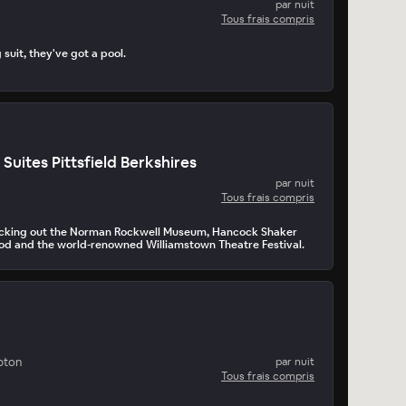
par nuit
Tous frais compris
suit, they've got a pool.
 Suites Pittsfield Berkshires
par nuit
Tous frais compris
hecking out the Norman Rockwell Museum, Hancock Shaker
od and the world-renowned Williamstown Theatre Festival.
pton
par nuit
Tous frais compris