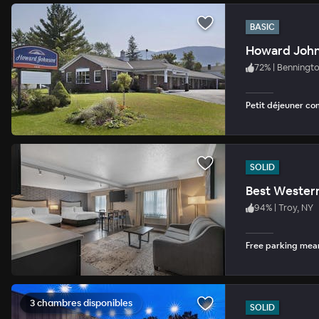
BASIC
Howard John
72
%
|
Benningt
Petit déjeuner co
SOLID
Best Western
94
%
|
Troy, NY
Free parking mean
3 chambres disponibles
SOLID