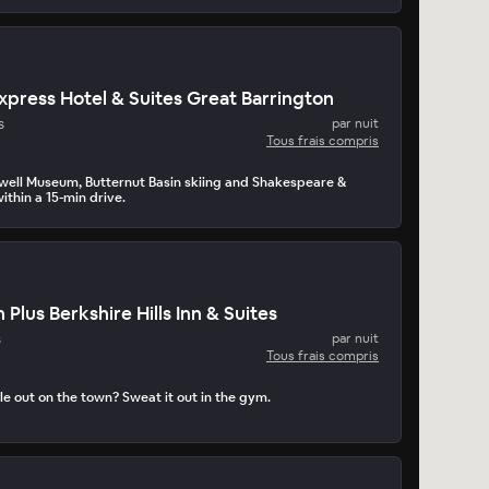
Express Hotel & Suites Great Barrington
s
par nuit
Tous frais compris
ell Museum, Butternut Basin skiing and Shakespeare &
ithin a 15-min drive.
Plus Berkshire Hills Inn & Suites
s
par nuit
Tous frais compris
e out on the town? Sweat it out in the gym.