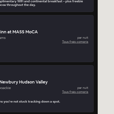
plimentary WiFi and continental breakfast – plus freebie
ocoa throughout the day.
 inn at MASS MoCA
dams
par nuit
Tous frais compris
Newbury Hudson Valley
xsackie
par nuit
Tous frais compris
s you're not stuck tracking down a spot.