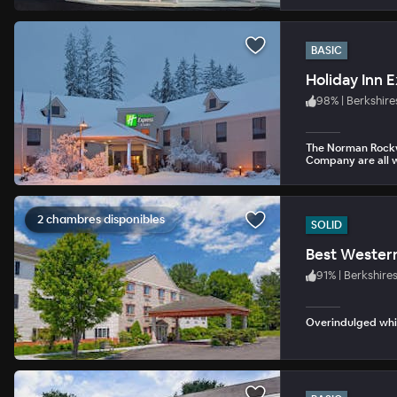
BASIC
Holiday Inn 
98
%
|
Berkshire
The Norman Rockw
Company are all w
2 chambres disponibles
SOLID
Best Western 
91
%
|
Berkshire
Overindulged whil