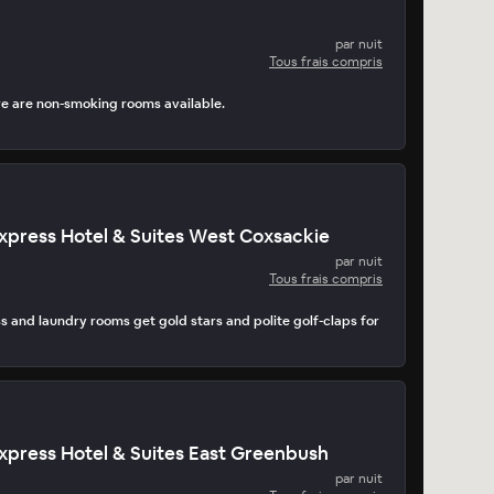
par nuit
Tous frais compris
re are non-smoking rooms available.
Express Hotel & Suites West Coxsackie
par nuit
Tous frais compris
ss and laundry rooms get gold stars and polite golf-claps for
Express Hotel & Suites East Greenbush
par nuit