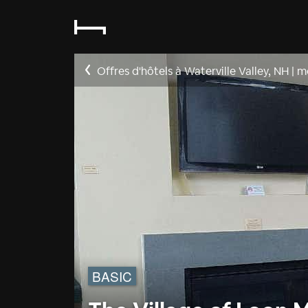
Offres d'hôtels à Waterville Valley, NH
|
me
BASIC