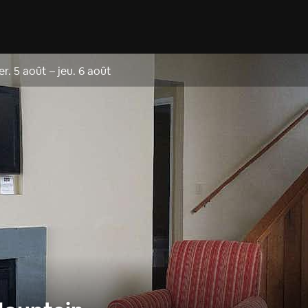
r. 5 août
–
jeu. 6 août