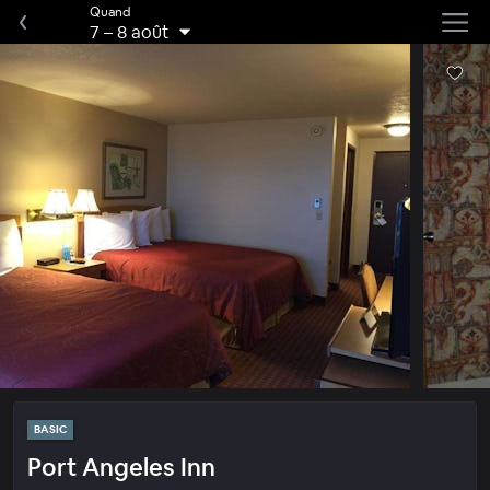
Quand
7
–
8 août
BASIC
Port Angeles Inn