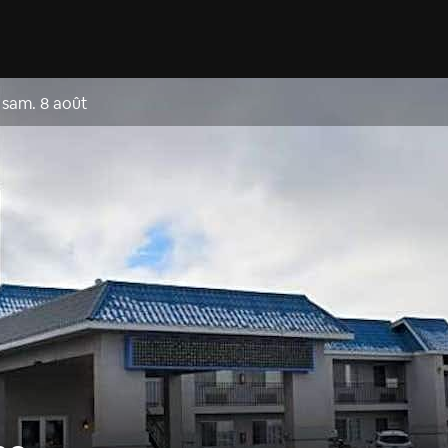
–
sam. 8 août