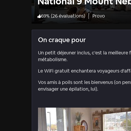
National 9 Mount Ne
69
%
(
26 évaluations
)
Provo
On craque pour
Un petit déjeuner inclus, c'est la meilleure
métabolisme.
Le WiFi gratuit enchantera voyageurs d'af
Vos amis à poils sont les bienvenus (on pe
envisager une épilation, lui).