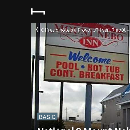
Offres d'hôtels à Provo, UT
|
ven. 7 août
BASIC