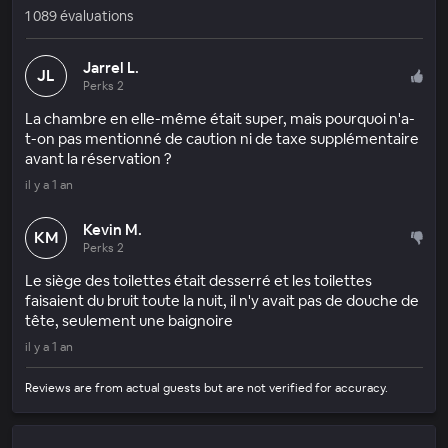
1 089 évaluations
Jarrel L.
JL
Perks 2
La chambre en elle-même était super, mais pourquoi n'a-
t-on pas mentionné de caution ni de taxe supplémentaire
avant la réservation ?
il y a 1 an
Kevin M.
KM
Perks 2
Le siège des toilettes était desserré et les toilettes
faisaient du bruit toute la nuit, il n'y avait pas de douche de
tête, seulement une baignoire
il y a 1 an
Reviews are from actual guests but are not verified for accuracy.