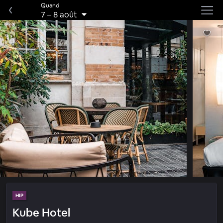
Quand
7
–
8 août
HIP
Kube Hotel