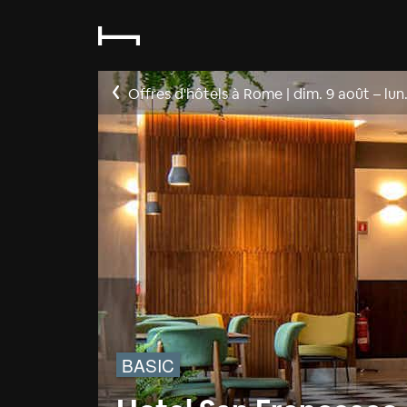
Offres d'hôtels à Rome
|
dim. 9 août
–
lun
BASIC