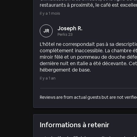
restaurants à proximité, le café est excelle
il y a 1 mois
Joseph R.
JR
Perks 23
L'hôtel ne correspondait pas à sa descriptio
complètement inaccessible. La chambre éta
miroir fêlé et un pommeau de douche défe
dernière nuit en Italie a été décevante. C
hébergement de base.
il y a 1 an
Reviews are from actual guests but are not verifie
Informations à retenir