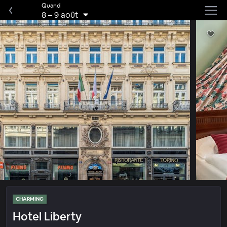
Quand
8
–
9 août
CHARMING
Hotel Liberty