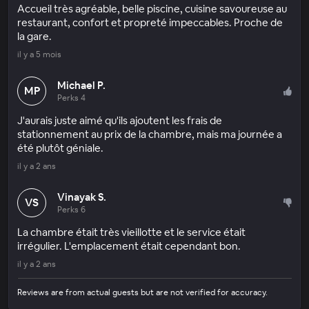
Accueil très agréable, belle piscine, cuisine savoureuse au
restaurant, confort et propreté impeccables. Proche de
la gare.
il y a 5 mois
Michael P.
MP
Perks 4
J'aurais juste aimé qu'ils ajoutent les frais de
stationnement au prix de la chambre, mais ma journée a
été plutôt géniale.
il y a 2 ans
Vinayak S.
VS
Perks 6
La chambre était très vieillotte et le service était
irrégulier. L'emplacement était cependant bon.
il y a 2 ans
Reviews are from actual guests but are not verified for accuracy.