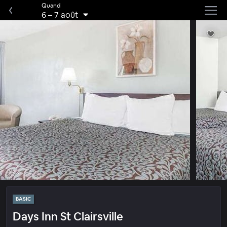
Quand
6
–
7 août
BASIC
Days Inn St Clairsville