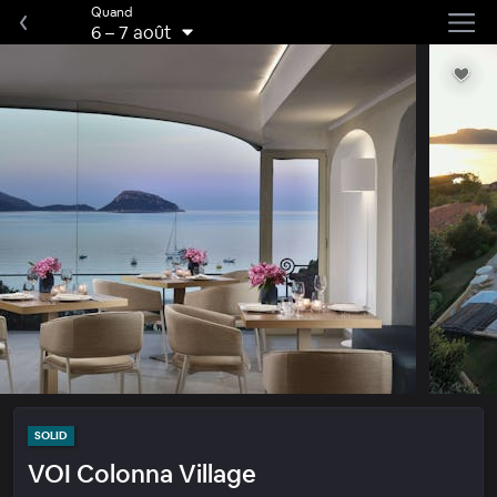
Quand
6
–
7 août
SOLID
VOI Colonna Village