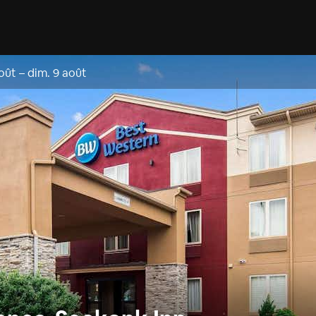
oût
–
dim. 9 août