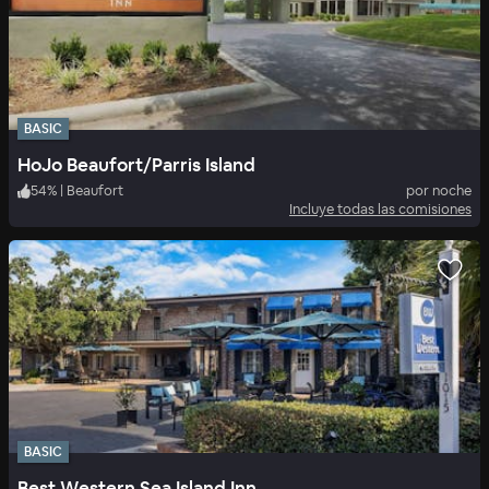
BASIC
HoJo Beaufort/Parris Island
54
%
|
Beaufort
por noche
Incluye todas las comisiones
BASIC
Best Western Sea Island Inn