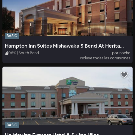
BASIC
Hampton Inn Suites Mishawaka S Bend At Heritage Square In
96
%
|
South Bend
por noche
Incluye todas las comisiones
BASIC