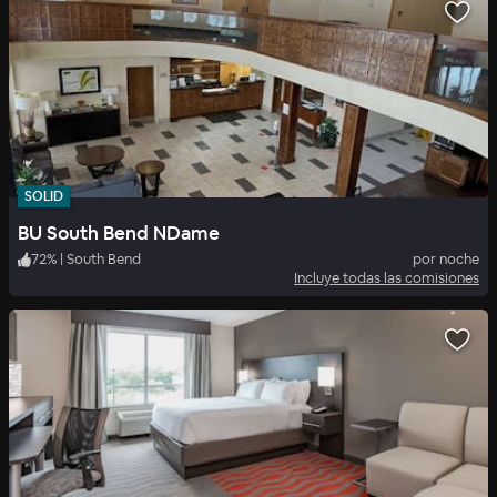
SOLID
BU South Bend NDame
72
%
|
South Bend
por noche
Incluye todas las comisiones