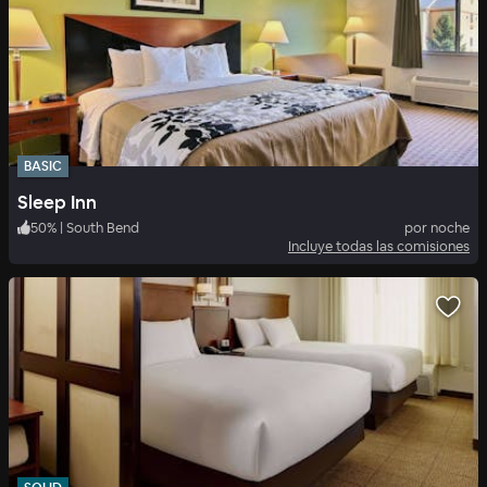
BASIC
Sleep Inn
50
%
|
South Bend
por noche
Incluye todas las comisiones