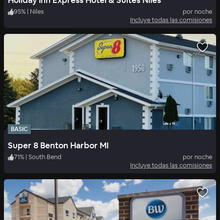
Holiday Inn Express Hotel & Suites Niles
95
%
|
Niles
por noche
Incluye todas las comisiones
BASIC
Super 8 Benton Harbor MI
71
%
|
South Bend
por noche
Incluye todas las comisiones