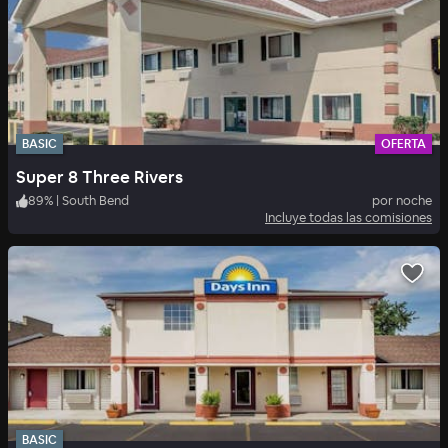
BASIC
OFERTA
Super 8 Three Rivers
89
%
|
South Bend
por noche
Incluye todas las comisiones
BASIC