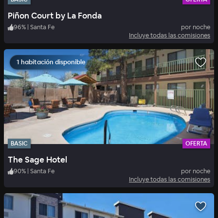
Piñon Court by La Fonda
96
%
|
Santa Fe
por noche
Incluye todas las comisiones
1 habitación disponible
BASIC
OFERTA
The Sage Hotel
90
%
|
Santa Fe
por noche
Incluye todas las comisiones