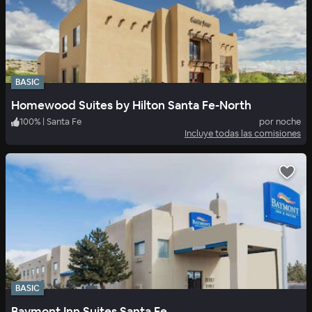
BASIC
Homewood Suites by Hilton Santa Fe-North
100
%
|
Santa Fe
por noche
Incluye todas las comisiones
BASIC
Baymont Inn Suites Santa Fe