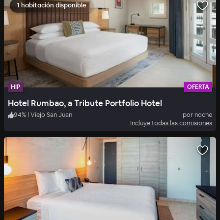
1 habitación disponible
HIP
OFERTA
Hotel Rumbao, a Tribute Portfolio Hotel
94
%
|
Viejo San Juan
por noche
Incluye todas las comisiones