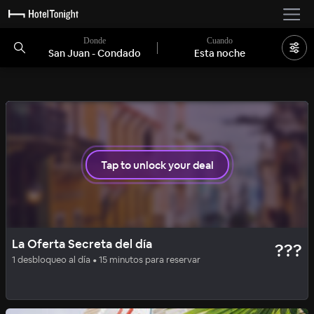
Donde
Cuando
San Juan - Condado
Esta noche
Tap to unlock your deal
HIP
OFERTA SECRETA
La Oferta Secreta del día
???
La Concha Resort, Puerto Rico, Autograph Collection.
1 desbloqueo al día • 15 minutos para reservar
95
%
|
Condado
por noche
Incluye todas las comisiones