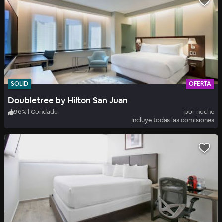
SOLID
OFERTA
Doubletree by Hilton San Juan
96
%
|
Condado
por noche
Incluye todas las comisiones