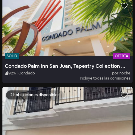
SOLID
OFERTA
Condado Palm Inn San Juan, Tapestry Collection by Hilton
92
%
|
Condado
por noche
Incluye todas las comisiones
2 habitaciones disponibles