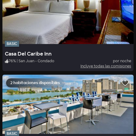
BASIC
Casa Del Caribe Inn
76
%
|
San Juan - Condado
por noche
Incluye todas las comisiones
2 habitaciones disponibles
BASIC