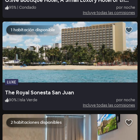
O:live Boutique Hotel, A Small Luxury Hotel of the World (Adults Only)
95
%
|
Condado
por noche
Incluye todas las comisiones
1 habitación disponible
LUXE
The Royal Sonesta San Juan
90
%
|
Isla Verde
por noche
Incluye todas las comisiones
2 habitaciones disponibles