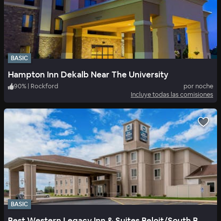
BASIC
Hampton Inn Dekalb Near The University
90
%
|
Rockford
por noche
Incluye todas las comisiones
BASIC
Best Western Legacy Inn & Suites Beloit/South Beloit