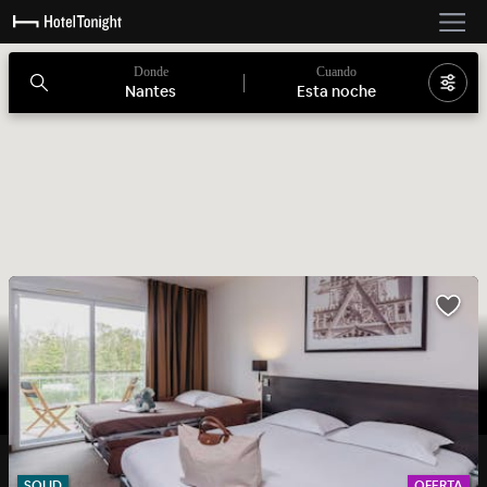
Donde
Cuando
Nantes
Esta noche
SOLID
OFERTA