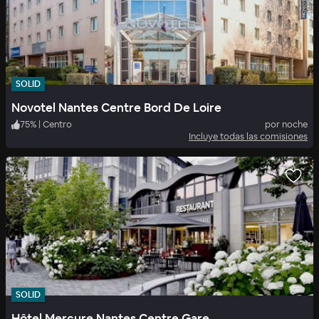
SOLID
Novotel Nantes Centre Bord De Loire
75
%
|
Centro
por noche
Incluye todas las comisiones
SOLID
Hôtel Mercure Nantes Centre Gare