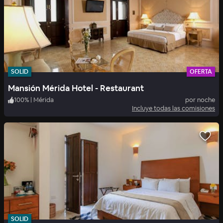
SOLID
OFERTA
Mansión Mérida Hotel - Restaurant
100
%
|
Mérida
por noche
Incluye todas las comisiones
SOLID