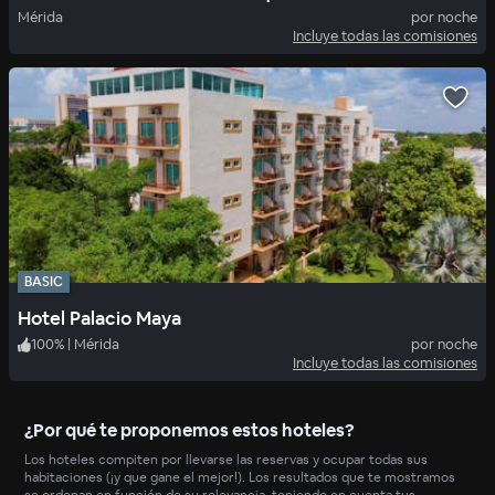
Mérida
por noche
Incluye todas las comisiones
BASIC
Hotel Palacio Maya
100
%
|
Mérida
por noche
Incluye todas las comisiones
¿Por qué te proponemos estos hoteles?
Los hoteles compiten por llevarse las reservas y ocupar todas sus
habitaciones (¡y que gane el mejor!). Los resultados que te mostramos
se ordenan en función de su relevancia, teniendo en cuenta tus