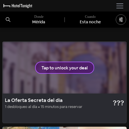
Donde
Cuando
Mérida
Esta noche
1 habitación disponible
Tap to unlock your deal
HIP
OFERTA SECRETA
La Oferta Secreta del día
???
Hotel Sureño Yucatán
1 desbloqueo al día • 15 minutos para reservar
88
%
|
Mérida
por noche
Incluye todas las comisiones