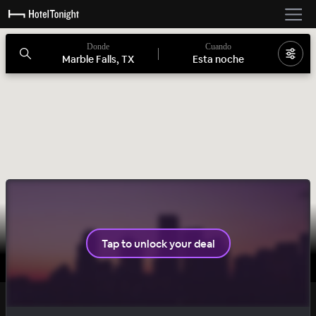
Donde
Cuando
Marble Falls, TX
Esta noche
Tap to unlock your deal
BASIC
OFERTA SECRETA