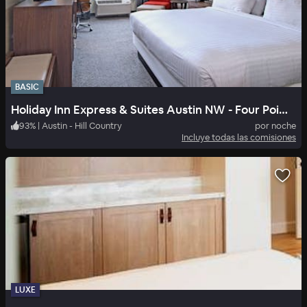
BASIC
Holiday Inn Express & Suites Austin NW - Four Points
93
%
|
Austin - Hill Country
por noche
Incluye todas las comisiones
LUXE