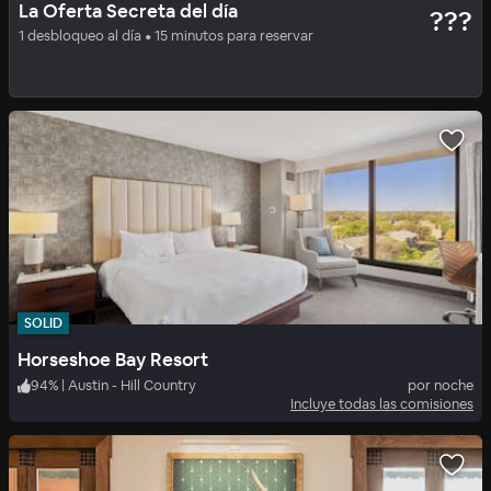
La Oferta Secreta del día
???
Carter Creek Winery & Spa
1 desbloqueo al día • 15 minutos para reservar
100
%
|
Johnson City
por noche
Incluye todas las comisiones
SOLID
Horseshoe Bay Resort
94
%
|
Austin - Hill Country
por noche
Incluye todas las comisiones