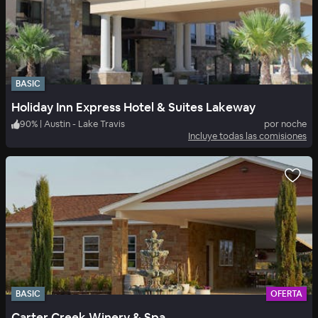
BASIC
Holiday Inn Express Hotel & Suites Lakeway
90
%
|
Austin - Lake Travis
por noche
Incluye todas las comisiones
BASIC
OFERTA
Carter Creek Winery & Spa