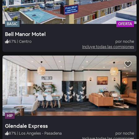
BASIC
OFERTA
Bell Manor Motel
67
%
|
Centro
por noche
Incluye todas las comisiones
HIP
Glendale Express
87
%
|
Los Angeles - Pasadena
por noche
Incluye todas las comisiones