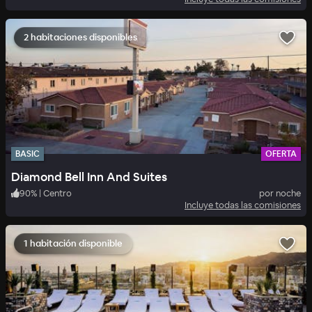
2 habitaciones disponibles
BASIC
OFERTA
Diamond Bell Inn And Suites
90
%
|
Centro
por noche
Incluye todas las comisiones
1 habitación disponible