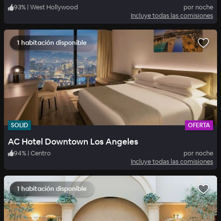
93
%
|
West Hollywood
por noche
Incluye todas las comisiones
1 habitación disponible
SOLID
OFERTA
AC Hotel Downtown Los Angeles
94
%
|
Centro
por noche
Incluye todas las comisiones
1 habitación disponible