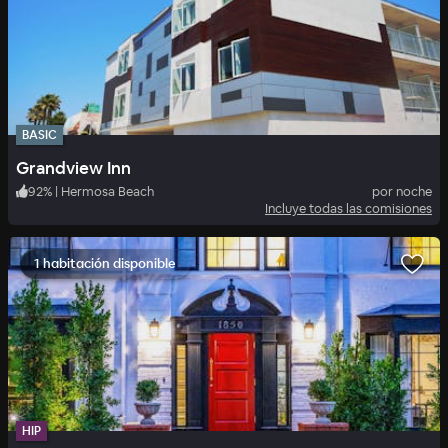
BASIC
Grandview Inn
92
%
|
Hermosa Beach
por noche
Incluye todas las comisiones
1 habitación disponible
HIP