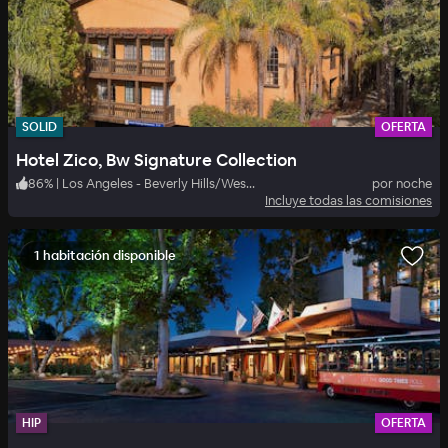
SOLID
OFERTA
Hotel Zico, Bw Signature Collection
86
%
|
Los Angeles - Beverly Hills/West Hollywood
por noche
Incluye todas las comisiones
1 habitación disponible
HIP
OFERTA