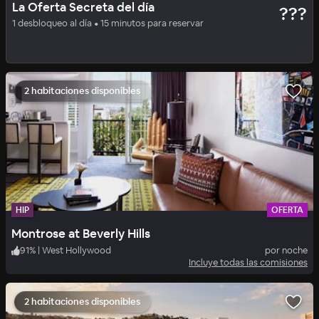
La Oferta Secreta del día
???
Montrose at Beverly Hills
1 desbloqueo al día • 15 minutos para reservar
91
%
|
West Hollywood
por noche
Incluye todas las comisiones
2 habitaciones disponibles
HIP
OFERTA
Montrose at Beverly Hills
91
%
|
West Hollywood
por noche
Incluye todas las comisiones
2 habitaciones disponibles