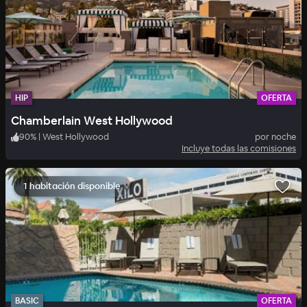
HIP
OFERTA
Chamberlain West Hollywood
90
%
|
West Hollywood
por noche
Incluye todas las comisiones
1 habitación disponible
BASIC
OFERTA