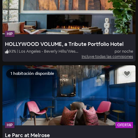
HIP
HOLLYWOOD VOLUME, a Tribute Portfolio Hotel
93
%
|
Los Angeles - Beverly Hills/West Hollywood
por noche
Incluye todas las comisiones
1 habitación disponible
HIP
OFERTA
Le Parc at Melrose