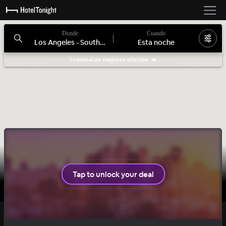
Donde
Cuando
Los Angeles - South Bay, CA
Esta noche
1 room
•
Las mejores ofertas
Search filters
2 habitaciones disponibles
Tap to unlock your deal
HIP
OFERTA SECRETA