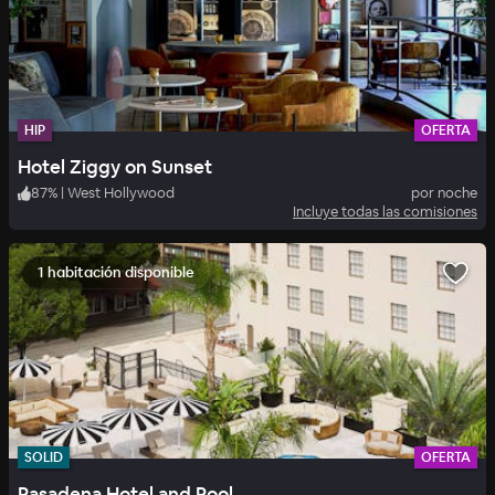
HIP
OFERTA
Hotel Ziggy on Sunset
87
%
|
West Hollywood
por noche
Incluye todas las comisiones
1 habitación disponible
SOLID
OFERTA
Pasadena Hotel and Pool