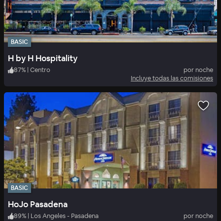
BASIC
H by H Hospitality
87
%
|
Centro
por noche
Incluye todas las comisiones
BASIC
HoJo Pasadena
89
%
|
Los Angeles - Pasadena
por noche