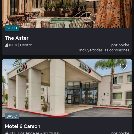
SOLID
The Aster
100
%
|
Centro
por noche
Incluye todas las comisiones
BASIC
Motel 6 Carson
83
%
|
Los Angeles - South Bay
por noche