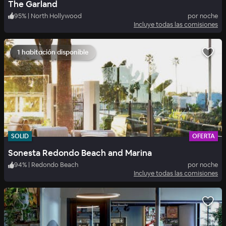
The Garland
95
%
|
North Hollywood
por noche
Incluye todas las comisiones
1 habitación disponible
SOLID
OFERTA
Sonesta Redondo Beach and Marina
94
%
|
Redondo Beach
por noche
Incluye todas las comisiones