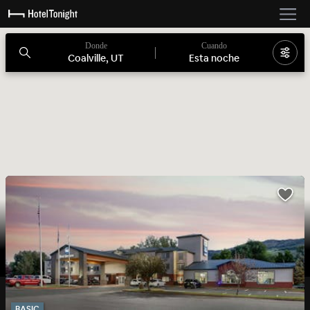
Donde
Cuando
Coalville, UT
Esta noche
BASIC