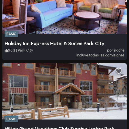
BASIC
Holiday Inn Express Hotel & Suites Park City
96
%
|
Park City
por noche
Incluye todas las comisiones
BASIC
Hilton Grand Vacations Club Sunrise Lodge Park City