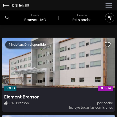
Donde
Cuando
Branson, MO
Esta noche
1 habitación disponible
SOLID
OFERTA
Element Branson
80
%
|
Branson
por noche
Incluye todas las comisiones