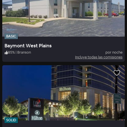
BASIC
Baymont West Plains
85
%
|
Branson
por noche
Incluye todas las comisiones
SOLID