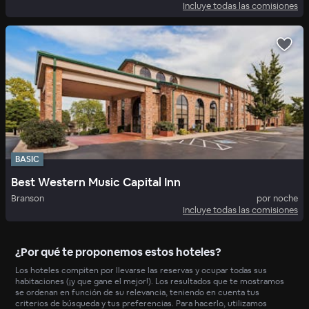
Incluye todas las comisiones
BASIC
Best Western Music Capital Inn
Branson
por noche
Incluye todas las comisiones
¿Por qué te proponemos estos hoteles?
Los hoteles compiten por llevarse las reservas y ocupar todas sus
habitaciones (¡y que gane el mejor!). Los resultados que te mostramos
se ordenan en función de su relevancia, teniendo en cuenta tus
criterios de búsqueda y tus preferencias. Para hacerlo, utilizamos