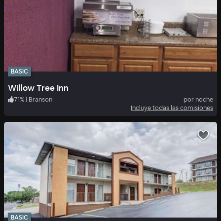
BASIC
Willow Tree Inn
71
%
|
Branson
por noche
Incluye todas las comisiones
BASIC