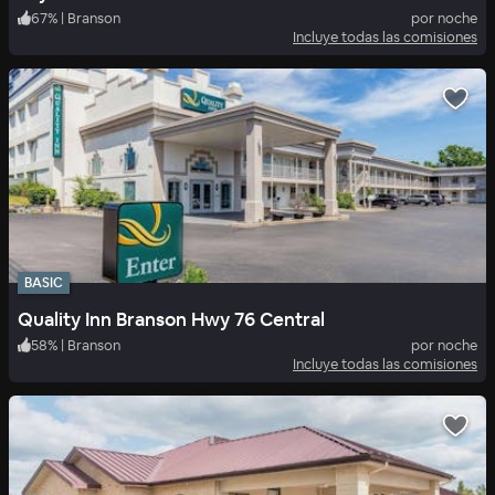
67
%
|
Branson
por noche
Incluye todas las comisiones
BASIC
Quality Inn Branson Hwy 76 Central
58
%
|
Branson
por noche
Incluye todas las comisiones