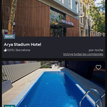
BASIC
Arya Stadium Hotel
100
%
|
Barcelona
por noche
Incluye todas las comisiones