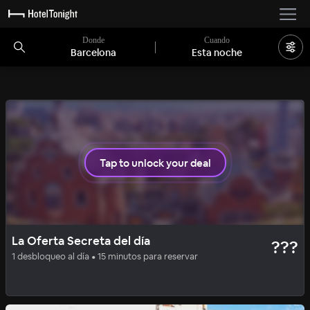
Donde
Cuando
Barcelona
Esta noche
3 habitaciones disponibles
Tap to unlock your deal
LUXE
OFERTA SECRETA
La Oferta Secreta del día
???
Ohla Barcelona 5*
1 desbloqueo al día • 15 minutos para reservar
92
%
|
El Born - Casco Antiguo
por noche
Incluye todas las comisiones