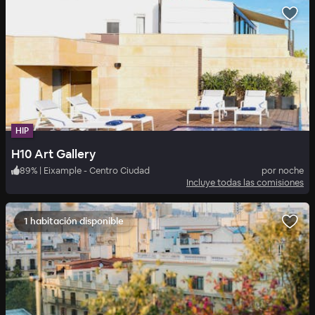
HIP
H10 Art Gallery
89
%
|
Eixample - Centro Ciudad
por noche
Incluye todas las comisiones
1 habitación disponible