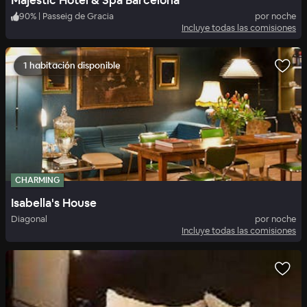
Majestic Hotel & Spa Barcelona
90
%
|
Passeig de Gracia
por noche
Incluye todas las comisiones
1 habitación disponible
CHARMING
Isabella's House
Diagonal
por noche
Incluye todas las comisiones