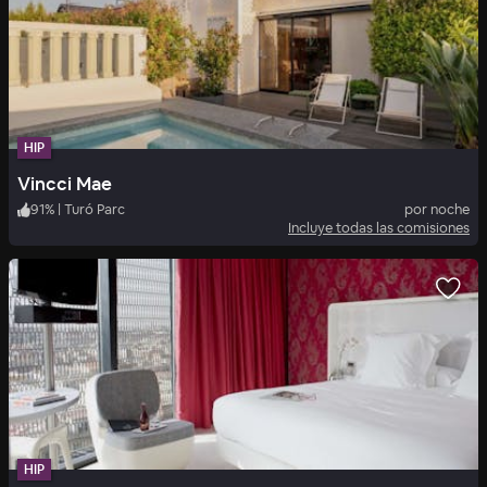
HIP
Vincci Mae
91
%
|
Turó Parc
por noche
Incluye todas las comisiones
HIP