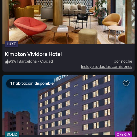
LUXE
Kimpton Vividora Hotel
93
%
|
Barcelona - Ciudad
por noche
Incluye todas las comisiones
1 habitación disponible
SOLID
OFERTA