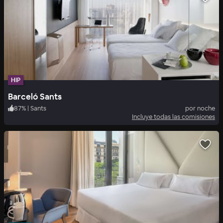
HIP
Barceló Sants
87
%
|
Sants
por noche
Incluye todas las comisiones