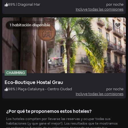
89
%
|
Diagonal Mar
por noche
Incluye todas las comisiones
1 habitación disponible
CHARMING
Eco-Boutique Hostal Grau
98
%
|
Plaça Catalunya - Centro Ciudad
por noche
Incluye todas las comisiones
¿Por qué te proponemos estos hoteles?
Los hoteles compiten por llevarse las reservas y ocupar todas sus
habitaciones (¡y que gane el mejor!). Los resultados que te mostramos
se ordenan en función de su relevancia, teniendo en cuenta tus