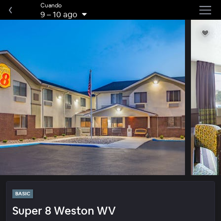
Cuando
9
–
10 ago
BASIC
Super 8 Weston WV