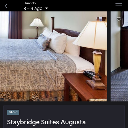
Cuando
8
–
9 ago
BASIC
Staybridge Suites Augusta