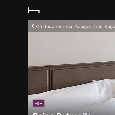
Ofertas de hotel en Zaragoza
|
sáb, 8 ag
HIP