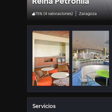
Reina Petronila
75
%
(
4 valoraciones
)
Zaragoza
Servicios