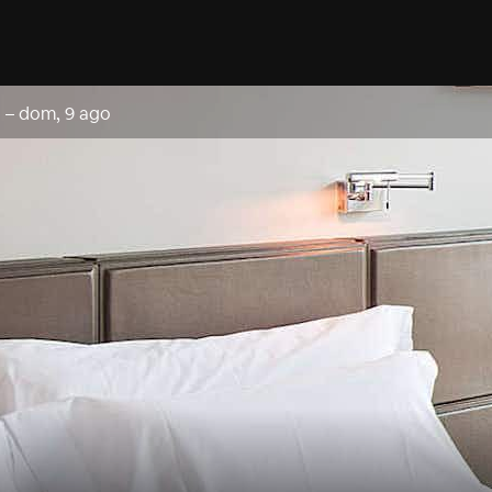
o
–
dom, 9 ago