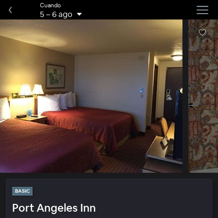
Cuando
5
–
6 ago
BASIC
Port Angeles Inn