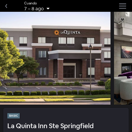
Cuando
7
–
8 ago
BASIC
La Quinta Inn Ste Springfield