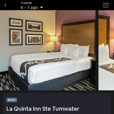
Cuando
6
–
7 ago
BASIC
La Quinta Inn Ste Tumwater