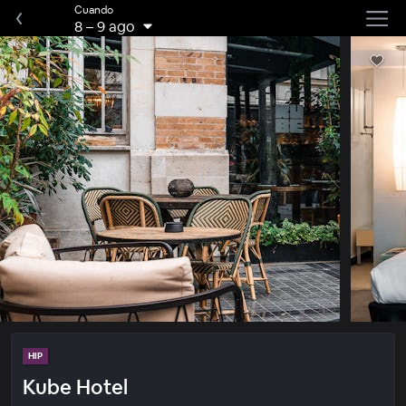
Cuando
8
–
9 ago
HIP
Kube Hotel