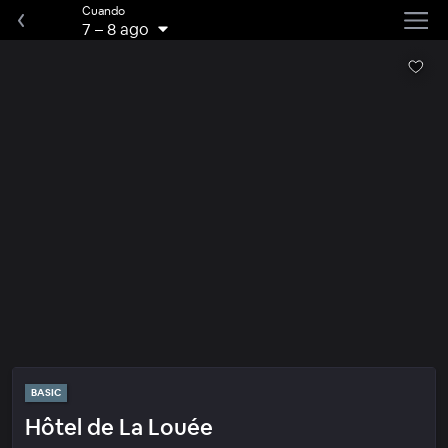
Cuando
7
–
8 ago
BASIC
Hôtel de La Louée