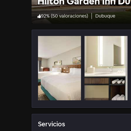
Hilton Garden Inn 
92
%
(
50 valoraciones
)
Dubuque
Servicios