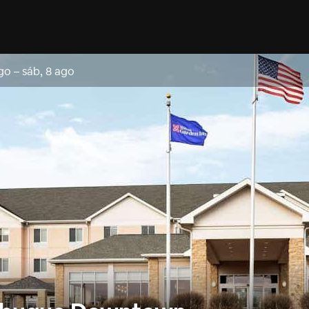
ago
–
sáb, 8 ago