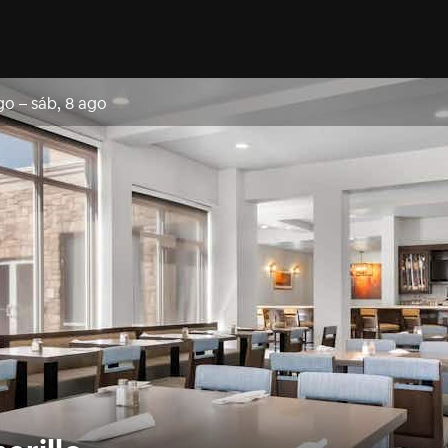
ago
–
sáb, 8 ago