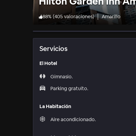
Hilton Garden Inn Am
88
%
(
405 valoraciones
)
Amarillo
Servicios
El Hotel
Gimnasio.
Parking gratuito.
La Habitación
Aire acondicionado.