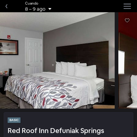
Cuando
8
–
9 ago
BASIC
Red Roof Inn Defuniak Springs