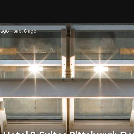
7 ago
–
sáb, 8 ago