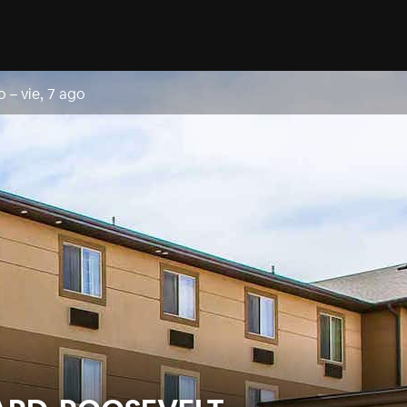
o
–
vie, 7 ago