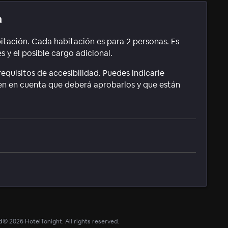
a
itación. Cada habitación es para 2 personas. Es
 y el posible cargo adicional.
equisitos de accesibilidad. Puedes indicarle
ten en cuenta que deberá aprobarlos y que están
d
©
2026
HotelTonight. All rights reserved.