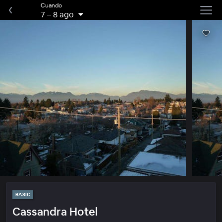
Cuando
7
–
8 ago
BASIC
Cassandra Hotel