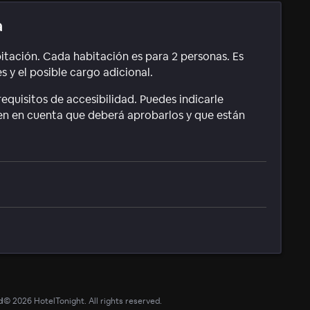
a
itación. Cada habitación es para 2 personas. Es
 y el posible cargo adicional.
equisitos de accesibilidad. Puedes indicarle
ten en cuenta que deberá aprobarlos y que están
d
©
2026
HotelTonight. All rights reserved.