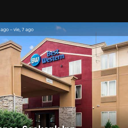
6 ago
–
vie, 7 ago