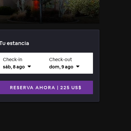
Tu estancia
Check-in
Check-out
sáb, 8 ago
dom, 9 ago
RESERVA AHORA
|
225 US$