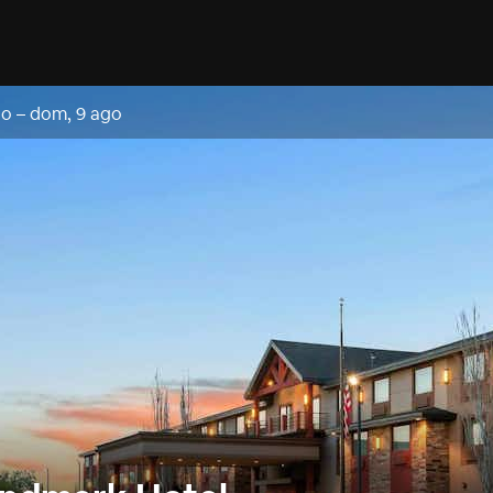
go
–
dom, 9 ago