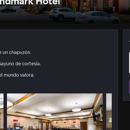
andmark Hotel
je un chapuzón.
esayuno de cortesía.
el mundo valora.