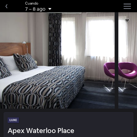
Cuando
7
–
8 ago
LUXE
Apex Waterloo Place