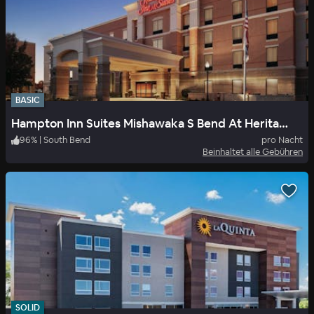
BASIC
Hampton Inn Suites Mishawaka S Bend At Heritage Square In
96
%
|
South Bend
pro Nacht
Beinhaltet alle Gebühren
SOLID