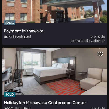
BASIC
Baymont Mishawaka
77
%
|
South Bend
pro Nacht
Beinhaltet alle Gebühren
SOLID
Holiday Inn Mishawaka Conference Center
90
%
|
South Bend
pro Nacht