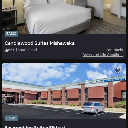
BASIC
Candlewood Suites Mishawaka
86
%
|
South Bend
pro Nacht
Beinhaltet alle Gebühren
BASIC
Baymont Inn Suites Elkhart