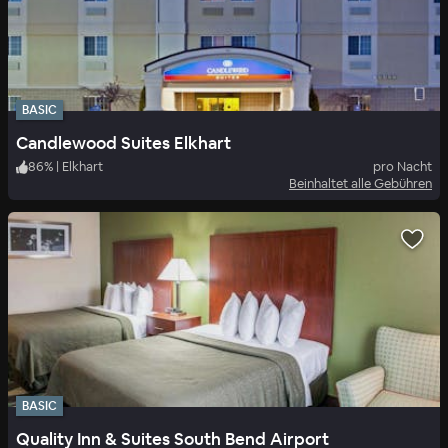
BASIC
Candlewood Suites Elkhart
86
%
|
Elkhart
pro Nacht
Beinhaltet alle Gebühren
BASIC
Quality Inn & Suites South Bend Airport