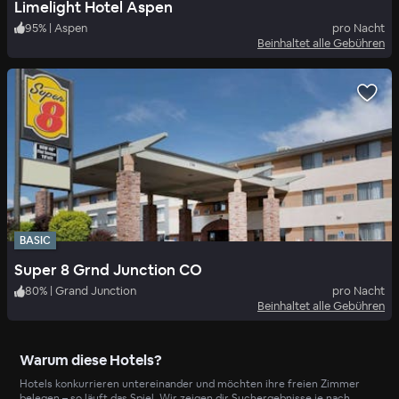
Limelight Hotel Aspen
95
%
|
Aspen
pro Nacht
Beinhaltet alle Gebühren
BASIC
Super 8 Grnd Junction CO
80
%
|
Grand Junction
pro Nacht
Beinhaltet alle Gebühren
Warum diese Hotels?
Hotels konkurrieren untereinander und möchten ihre freien Zimmer
belegen – so läuft das Spiel. Wir zeigen dir Suchergebnisse je nach