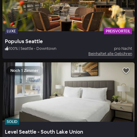
LUXE
PREISVORTEIL
Populus Seattle
100
%
|
Seattle - Downtown
pro Nacht
Beinhaltet alle Gebühren
Noch 1 Zimmer
SOLID
Level Seattle - South Lake Union