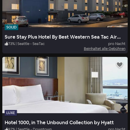
SOLID
Sure Stay Plus Hotel By Best Western Sea Tac Airport
73
%
|
Seattle - SeaTac
pro Nacht
Beinhaltet alle Gebühren
LUXE
Hotel 1000, in The Unbound Collection by Hyatt
97
%
|
Seattle - Downtown
pro Nacht