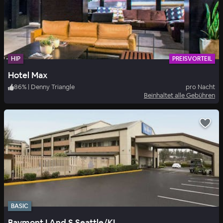
HIP
PREISVORTEIL
Hotel Max
86
%
|
Denny Triangle
pro Nacht
Beinhaltet alle Gebühren
BASIC
Baymont I And S Seattle/KL