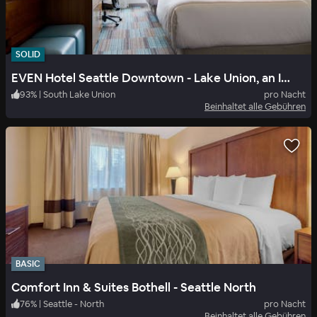
SOLID
EVEN Hotel Seattle Downtown - Lake Union, an IHG Hotel
93
%
|
South Lake Union
pro Nacht
Beinhaltet alle Gebühren
BASIC
Comfort Inn & Suites Bothell - Seattle North
76
%
|
Seattle - North
pro Nacht
Beinhaltet alle Gebühren