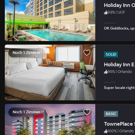
Holiday Inn 
93
%
|
UCF
OK Goldilocks, up
Noch 1 Zimmer
SOLID
95
%
|
Orlando
Super locale right
Noch 1 Zimmer
BASIC
100
%
|
Orlando