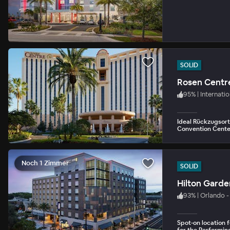
SOLID
Rosen Centr
95
%
|
Internatio
Ideal Rückzugsor
Convention Cente
Noch 1 Zimmer
SOLID
Hilton Gard
93
%
|
Orlando 
Spot-on location 