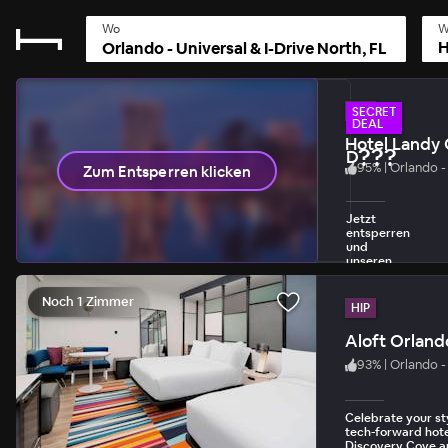
Wo
W
H
Noch 1 Zimmer
HIP
SECRET
DEAL
???
Dein täglich
95
%
|
Orlando - 
Zum Entsperren klicken
1 Freischaltung p
Jetzt
entsperren
und
unseren
größten
Rabatt
Noch 1 Zimmer
entdecken.
HIP
Aloft Orland
93
%
|
Orlando - 
Celebrate your sty
tech-forward hote
Discovery Cove a