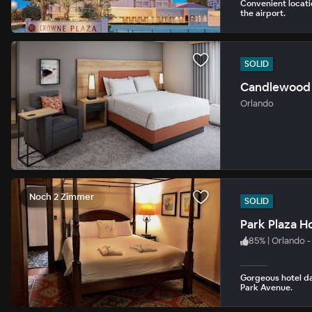
Convenient locati
the airport.
SOLID
Orlando
Noch 2 Zimmer
SOLID
Park Plaza H
85
%
|
Orlando 
Gorgeous hotel dat
Park Avenue.