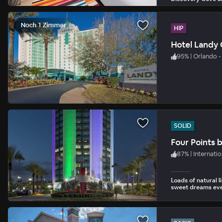
Noch 1 Zimmer
HIP
95
%
|
Orlando - 
SOLID
87
%
|
Internatio
Loads of natural 
sweet dreams eve