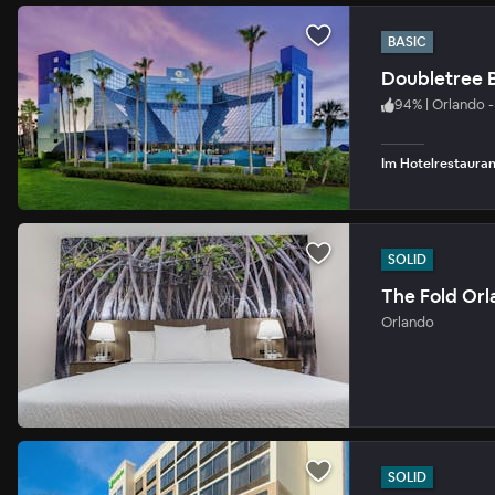
BASIC
Doubletree B
94
%
|
Orlando 
Im Hotelrestauran
SOLID
The Fold Or
Orlando
SOLID