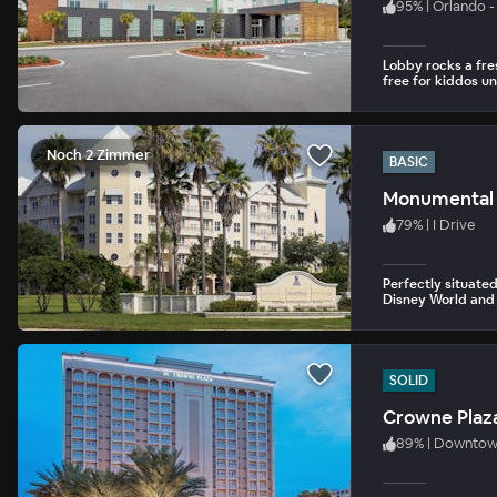
95
%
|
Orlando - 
Lobby rocks a fres
free for kiddos un
Noch 2 Zimmer
BASIC
Monumental 
79
%
|
I Drive
Perfectly situated
Disney World and
SOLID
Crowne Plaz
89
%
|
Downtow