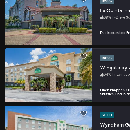
BASIC
La Quinta In
89
%
|
I-Drive S
Das kostenlose Fr
BASIC
Wingate by 
94
%
|
Internati
Einen knappen Kil
Shuttles, und in 
SOLID
Wyndham Gar