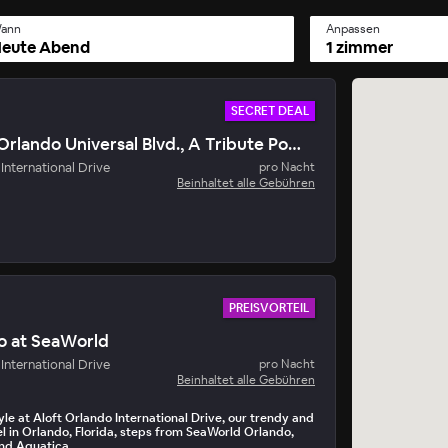
ann
Anpassen
eute Abend
1 zimmer
SECRET DEAL
Hotel Landy Orlando Universal Blvd., A Tribute Portfolio Hotel
er Secret Deal
International Drive
pro Nacht
ro Tag • 15 Minuten für deine Buchung
Beinhaltet alle Gebühren
PREISVORTEIL
o at SeaWorld
International Drive
pro Nacht
Beinhaltet alle Gebühren
le at Aloft Orlando International Drive, our trendy and
l in Orlando, Florida, steps from SeaWorld Orlando,
nd Aquatica.