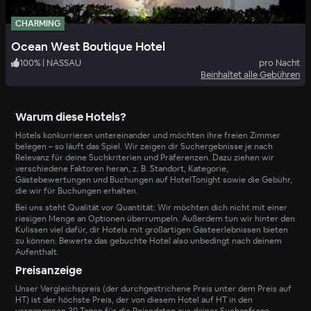
CHARMING
Ocean West Boutique Hotel
100
%
|
NASSAU
pro Nacht
Beinhaltet alle Gebühren
Warum diese Hotels?
Hotels konkurrieren untereinander und möchten ihre freien Zimmer
belegen – so läuft das Spiel. Wir zeigen dir Suchergebnisse je nach
Relevanz für deine Suchkriterien und Präferenzen. Dazu ziehen wir
verschiedene Faktoren heran, z. B. Standort, Kategorie,
Gästebewertungen und Buchungen auf HotelTonight sowie die Gebühr,
die wir für Buchungen erhalten.
Bei uns steht Qualität vor Quantität: Wir möchten dich nicht mit einer
riesigen Menge an Optionen überrumpeln. Außerdem tun wir hinter den
Kulissen viel dafür, dir Hotels mit großartigen Gästeerlebnissen bieten
zu können. Bewerte das gebuchte Hotel also unbedingt nach deinem
Aufenthalt.
Preisanzeige
Unser Vergleichspreis (der durchgestrichene Preis unter dem Preis auf
HT) ist der höchste Preis, der von diesem Hotel auf HT in den
vergangenen 30 Tagen für die Reisedaten aus deiner Suchanfrage