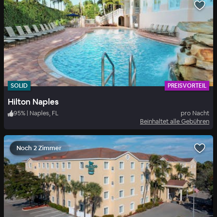
SOLID
PREISVORTEIL
Hilton Naples
95
%
|
Naples, FL
pro Nacht
Beinhaltet alle Gebühren
Noch 2 Zimmer