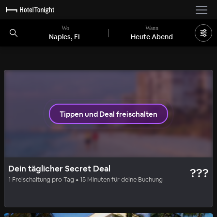
Wo
Wann
Naples, FL
Heute Abend
Noch 1 Zimmer
Tippen und Deal freischalten
LUXE
SECRET DEAL
Dein täglicher Secret Deal
???
Bellasera Hotel
1 Freischaltung pro Tag • 15 Minuten für deine Buchung
100
%
|
Naples, FL
pro Nacht
Beinhaltet alle Gebühren