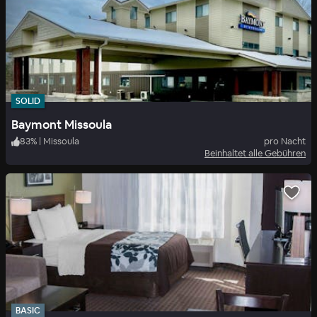
SOLID
Baymont Missoula
83
%
|
Missoula
pro Nacht
Beinhaltet alle Gebühren
BASIC