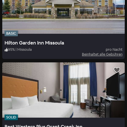
BASIC
Hilton Garden Inn Missoula
95
%
|
Missoula
pro Nacht
Beinhaltet alle Gebühren
SOLID
Best Western Plus Grant Creek Inn