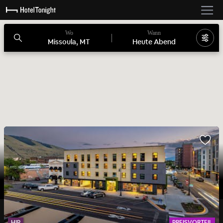
Wo
Wann
Missoula, MT
Heute Abend
HIP
PREISVORTEIL