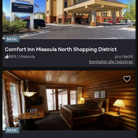
BASIC
Comfort Inn Missoula North Shopping District
98
%
|
Missoula
pro Nacht
Beinhaltet alle Gebühren
BASIC