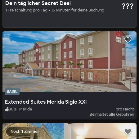
Dein täglicher Secret Deal
???
Hotel Sureño Yucatán
1 Freischaltung pro Tag • 15 Minuten für deine Buchung
88
%
|
Mérida
pro Nacht
Beinhaltet alle Gebühren
BASIC
Extended Suites Merida Siglo XXI
88
%
|
Mérida
pro Nacht
Beinhaltet alle Gebühren
Noch 1 Zimmer