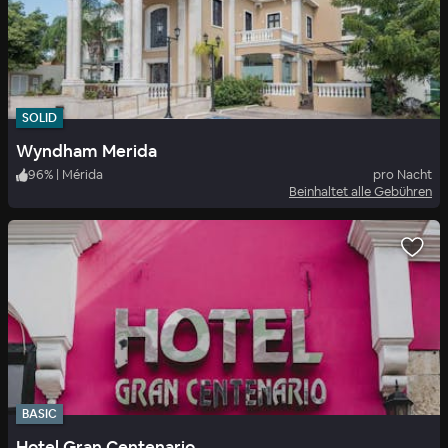
SOLID
Wyndham Merida
96
%
|
Mérida
pro Nacht
Beinhaltet alle Gebühren
BASIC
Hotel Gran Centenario