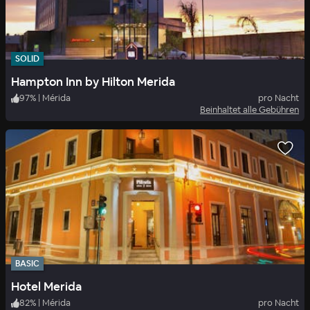
SOLID
Hampton Inn by Hilton Merida
97
%
|
Mérida
pro Nacht
Beinhaltet alle Gebühren
BASIC
Hotel Merida
82
%
|
Mérida
pro Nacht