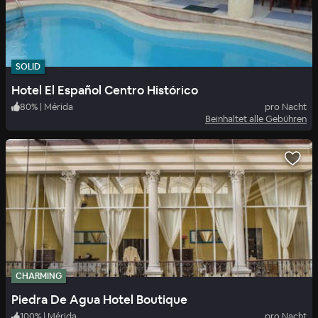
SOLID
Hotel El Español Centro Histórico
80
%
|
Mérida
pro Nacht
Beinhaltet alle Gebühren
CHARMING
Piedra De Agua Hotel Boutique
100
%
|
Mérida
pro Nacht