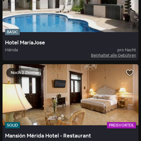
BASIC
Hotel MaríaJose
Mérida
pro Nacht
Beinhaltet alle Gebühren
Noch 2 Zimmer
SOLID
PREISVORTEIL
Mansión Mérida Hotel - Restaurant